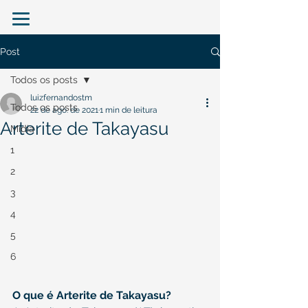
Post
Todos os posts
luizfernandostm
Todos os posts
22 de ago. de 2021
1 min de leitura
Arterite de Takayasu
Mídia
1
2
3
4
5
6
O que é Arterite de Takayasu?