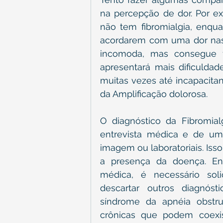
na percepção de dor. Por ex
não tem fibromialgia, enqua
acordarem com uma dor nas 
incomoda, mas consegue fa
apresentará mais dificulda
muitas vezes até incapacita
da Amplificação dolorosa.
O diagnóstico da Fibromial
entrevista médica e de um
imagem ou laboratoriais. Iss
a presença da doença. Ent
médica, é necessário sol
descartar outros diagnóst
síndrome da apnéia obstr
crônicas que podem coexist