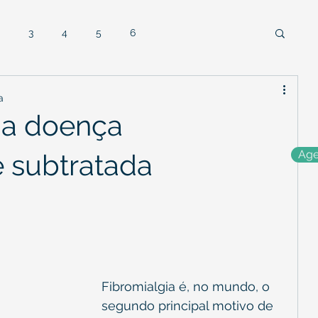
3
4
5
6
a
- a doença
Age
 subtratada
Fibromialgia é, no mundo, o 
segundo principal motivo de 