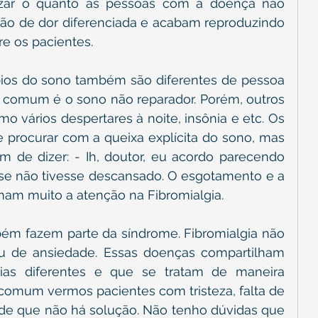
lizar o quanto as pessoas com a doença não 
 de dor diferenciada e acabam reproduzindo 
e os pacientes.
bios do sono também são diferentes de pessoa 
 comum é o sono não reparador. Porém, outros 
o vários despertares à noite, insônia e etc. Os 
rocurar com a queixa explícita do sono, mas 
 de dizer: - Ih, doutor, eu acordo parecendo 
se não tivesse descansado. O esgotamento e a 
am muito a atenção na Fibromialgia.
ém fazem parte da síndrome. Fibromialgia não 
u de ansiedade. Essas doenças compartilham 
ias diferentes e que se tratam de maneira 
comum vermos pacientes com tristeza, falta de 
de que não há solução. Não tenho dúvidas que 