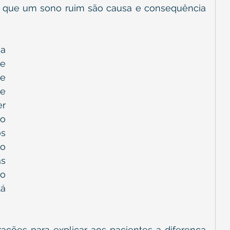
e que um sono ruim são causa e consequência 
a 
e 
e 
e 
r 
o 
s 
o 
s 
o 
á 
ções para explicar aos pacientes a diferença 