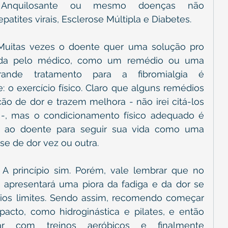
e Anquilosante ou mesmo doenças não 
atites virais, Esclerose Múltipla e Diabetes.
 Muitas vezes o doente quer uma solução pro 
da pelo médico, como um remédio ou uma 
grande tratamento para a fibromialgia é 
: o exercício físico. Claro que alguns remédios 
o de dor e trazem melhora - não irei citá-los 
 -, mas o condicionamento físico adequado é 
 ao doente para seguir sua vida como uma 
e de dor vez ou outra.
 A princípio sim. Porém, vale lembrar que no 
e apresentará uma piora da fadiga e da dor se 
ios limites. Sendo assim, recomendo começar 
acto, como hidroginástica e pilates, e então 
ar com treinos aeróbicos e finalmente 